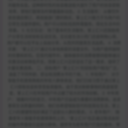
共服务信息。这种即时性的信息推送极大提升了用户的信息获取
效率，使他们能够及时掌握最新动态。 2. 生活服务： 从餐饮外
卖到酒店预订，再到旅游门票的购买，掌上汇川致力于为用户的
日常生活提供便利。用户可以轻松找到所需服务，简化生活中的
琐事。 3. 社交互动： 除了基本的生活服务，掌上汇川还鼓励用
户分享生活经验和互动交流。无论是生活小窍门还是购物心得，
用户都可以在平台上自由分享，从而共同提高生活品质。 4. 消费
优惠： “掌上汇川”通过与本地商家的深度合作，为用户提供独特
的优惠和折扣。在现代城市中，越来越多的消费者期待能够通过
优惠活动来降低开支，而掌上汇川正好迎合了这一需求，提供了
大量实惠选择。 二、目标用户 “掌上汇川”的目标用户相当广泛，
涵盖了不同年龄、职业和消费水平的个体。 1. 年轻用户： 对于
智能手机使用熟练的年轻人群体来说，他们已经习惯于通过掌上
汇川获取信息和享受各类服务。由于其对新鲜事物的高度接受
度，掌上汇川在年轻用户中占据了较大的市场份额。 2. 中年用
户： 随着时代的变迁，中年用户日益成为重要的消费群体。追求
更高生活质量的同时，他们也希望借助现代科技简化生活，掌上
汇川的便捷性恰好满足了这部分人群的需求。 3. 老年用户： 随
着老年人智能手机使用率的上升，“掌上汇川”也正通过简洁友好
的操作界面吸引这部分群体。提供专为老年用户打造的服务，掌