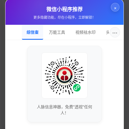
所属分类
×
微信小程序推荐
云服务器
更多隐藏功能，尽在小程序，立即解锁！
站点域名
zshc.inovance.com
···
综信查
万能工具
视频祛水印
头像圈
收录日期
2025-02-23
DNS服务
dns15.hichina.com
持有邮箱
隐私保护
持有名称
隐私保护
人脉信息神器，免费"透视"任何
人！
域名注册
alibaba cloud computing (beijing) co., ltd.