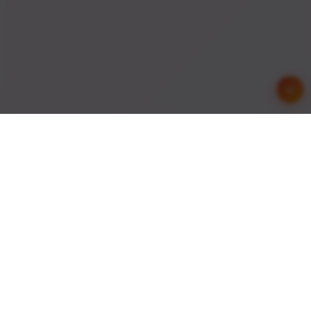
友情链接
与优秀的网站建立友好合作关系，共同发展进步
API接口
综信查
远昔博客
易扒站
易查站
远昔导航
易估值
助推者