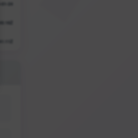
-01-24
05:16Z
41:11Z