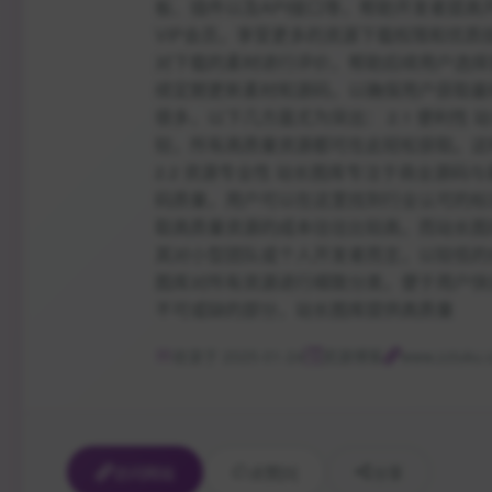
板、插件以及API接口等，帮助开发者提高开
VIP会员，享受更多的资源下载权限和优质
对下载的素材进行评价，帮助后续用户选择更
续定期更新素材和源码，以确保用户获取最
很多，以下几方面尤为突出： 2.1 便利
较，所有高质量资源都可在此轻松获取。这
2.2 资源专业性 站长图库专注于商业源
码质量，用户可以在这里找到行业认可的标准
取高质量资源的成本往往比较高，而站长图
其对小型团队或个人开发者而言，以较低的
图库对所有资源进行细致分类，便于用户快速
不可或缺的部分，站长图库提供高质量
收录于 2025-01-24
资源博客
www.zztuku.
访问网站
点赞
[0]
分享