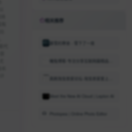
为
以
库持
相关推荐
因有
和比
。
慕雪的寒舍 - 雪下了一夜
是代
 获
尤
曦兔博客-专注分享互联网最精品资源
站长
设计
真刷淘宝卖家论坛-淘宝卖家爱上的学习交流社区
Meet the New AI Cloud | Lepton AI
Photopea | Online Photo Editor