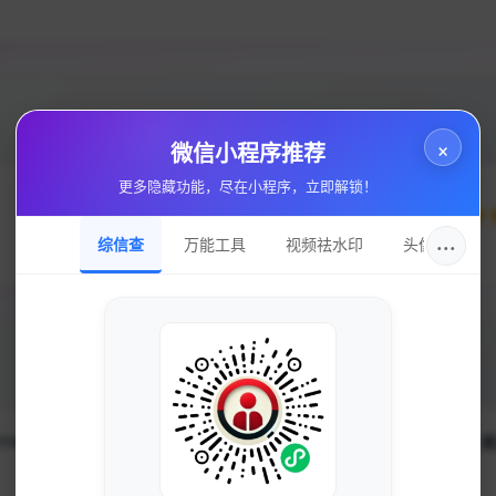
×
微信小程序推荐
更多隐藏功能，尽在小程序，立即解锁！
625
···
综信查
万能工具
视频祛水印
头像圈
累计点击
站点星级
774
所属分类
资