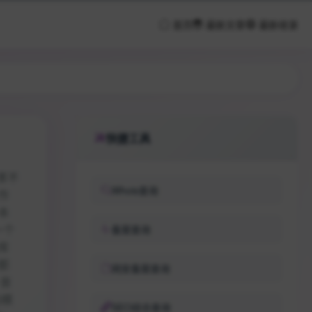
首页
最新文章
最新收录
快捷工具
革不
Whois查询
作
本
一个
备案查询
库
都
网安备案查询
、音
站模
SEO综合查询